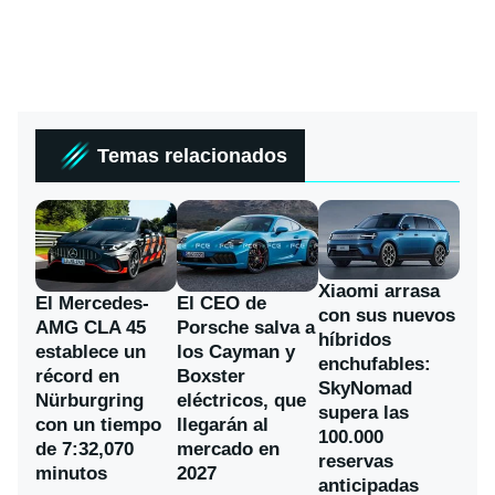
Temas relacionados
Xiaomi arrasa
El Mercedes-
El CEO de
con sus nuevos
AMG CLA 45
Porsche salva a
híbridos
establece un
los Cayman y
enchufables:
récord en
Boxster
SkyNomad
Nürburgring
eléctricos, que
supera las
con un tiempo
llegarán al
100.000
de 7:32,070
mercado en
reservas
minutos
2027
anticipadas