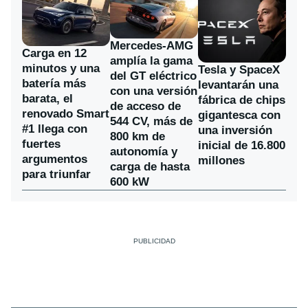
Mercedes-AMG
Carga en 12
amplía la gama
minutos y una
Tesla y SpaceX
del GT eléctrico
batería más
levantarán una
con una versión
barata, el
fábrica de chips
de acceso de
renovado Smart
gigantesca con
544 CV, más de
#1 llega con
una inversión
800 km de
fuertes
inicial de 16.800
autonomía y
argumentos
millones
carga de hasta
para triunfar
600 kW