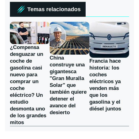
Temas relacionados
¿Compensa
desguazar un
China
coche de
Francia hace
construye una
gasolina casi
historia: los
gigantesca
nuevo para
coches
"Gran Muralla
comprar un
eléctricos ya
Solar" que
coche
venden más
también quiere
eléctrico? Un
que los
detener el
estudio
gasolina y el
avance del
desmonta uno
diésel juntos
desierto
de los grandes
mitos