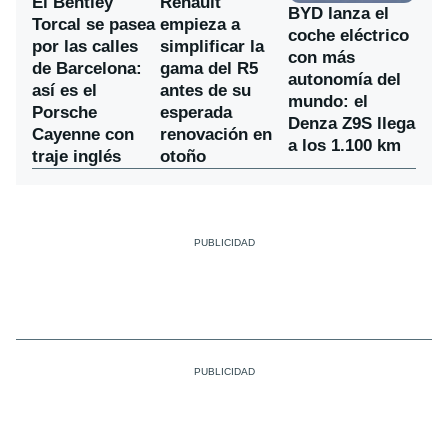
El Bentley
Renault
BYD lanza el
Torcal se pasea
empieza a
coche eléctrico
por las calles
simplificar la
con más
de Barcelona:
gama del R5
autonomía del
así es el
antes de su
mundo: el
Porsche
esperada
Denza Z9S llega
Cayenne con
renovación en
a los 1.100 km
traje inglés
otoño