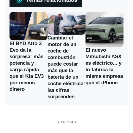
Cambiar el
El BYD Atto 3
motor de un
Evo da la
El nuevo
coche de
sorpresa: más
Mitsubishi ASX
combustión
potencia y
es eléctrico... y
puede costar
carga rápida
lo fabrica la
más que la
que el Kia EV3
misma empresa
batería de un
por menos
que el iPhone
coche eléctrico:
dinero
las cifras
sorprenden