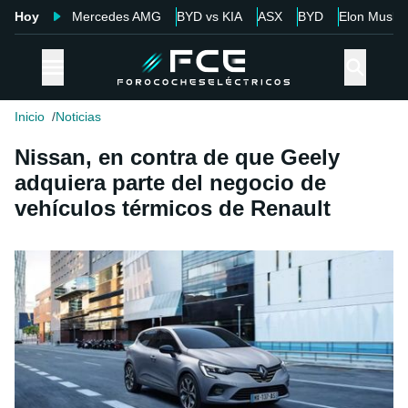
Hoy
Mercedes AMG
BYD vs KIA
ASX
BYD
Elon Musk
Inicio
Noticias
Nissan, en contra de que Geely
adquiera parte del negocio de
vehículos térmicos de Renault