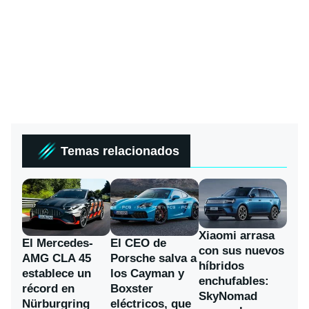
Temas relacionados
Xiaomi arrasa
El Mercedes-
El CEO de
con sus nuevos
AMG CLA 45
Porsche salva a
híbridos
establece un
los Cayman y
enchufables:
récord en
Boxster
SkyNomad
Nürburgring
eléctricos, que