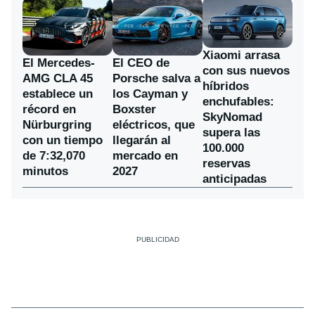
Xiaomi arrasa
El Mercedes-
El CEO de
con sus nuevos
AMG CLA 45
Porsche salva a
híbridos
establece un
los Cayman y
enchufables:
récord en
Boxster
SkyNomad
Nürburgring
eléctricos, que
supera las
con un tiempo
llegarán al
100.000
de 7:32,070
mercado en
reservas
minutos
2027
anticipadas