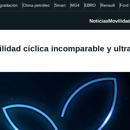
gradación
China petróleo
Smart
MG4
EBRO
Renault
Ford
Noticias
Movilida
ilidad cíclica incomparable y ult