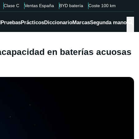
Clase C
Ventas España
BYD batería
Coste 100 km
d
Pruebas
Prácticos
Diccionario
Marcas
Segunda mano
racapacidad en baterías acuosas