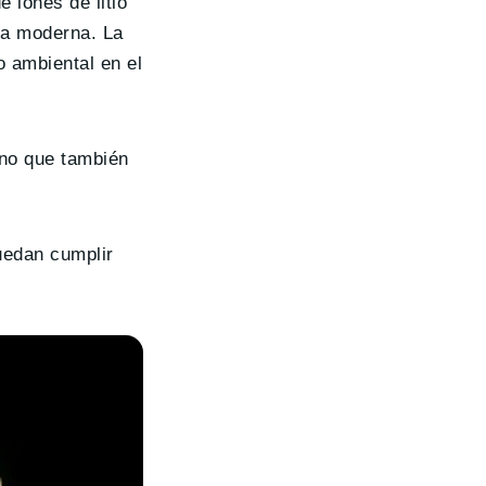
 iones de litio
ía moderna. La
 ambiental en el
sino que también
uedan cumplir