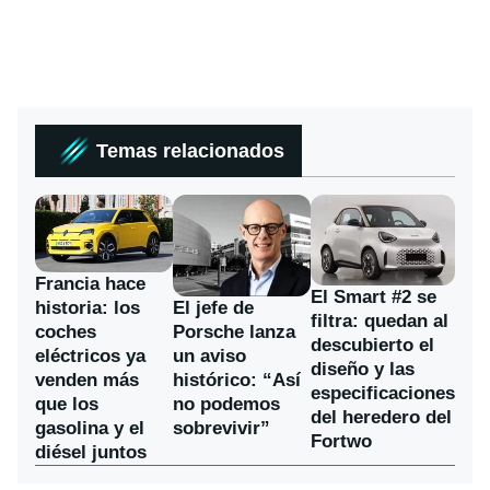
Temas relacionados
Francia hace
El Smart #2 se
historia: los
El jefe de
filtra: quedan al
coches
Porsche lanza
descubierto el
eléctricos ya
un aviso
diseño y las
venden más
histórico: “Así
especificaciones
que los
no podemos
del heredero del
gasolina y el
sobrevivir”
Fortwo
diésel juntos