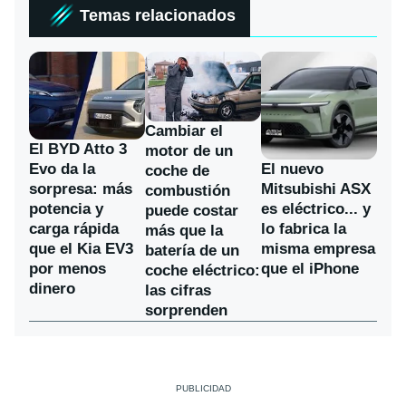
Temas relacionados
Cambiar el
El BYD Atto 3
motor de un
Evo da la
El nuevo
coche de
sorpresa: más
Mitsubishi ASX
combustión
potencia y
es eléctrico... y
puede costar
carga rápida
lo fabrica la
más que la
que el Kia EV3
misma empresa
batería de un
por menos
que el iPhone
coche eléctrico:
dinero
las cifras
sorprenden