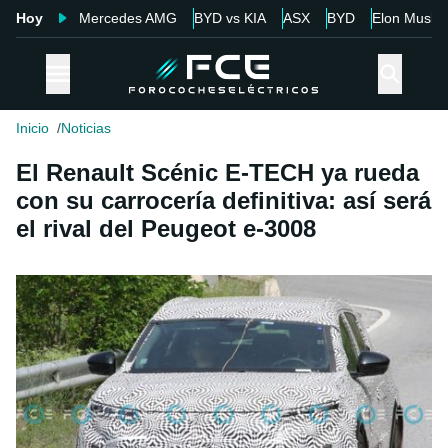
Hoy
Mercedes AMG
BYD vs KIA
ASX
BYD
Elon Musk
Inicio
Noticias
El Renault Scénic E-TECH ya rueda
con su carrocería definitiva: así será
el rival del Peugeot e-3008