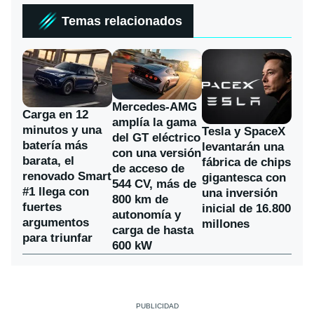
Temas relacionados
Mercedes-AMG
Carga en 12
amplía la gama
minutos y una
Tesla y SpaceX
del GT eléctrico
batería más
levantarán una
con una versión
barata, el
fábrica de chips
de acceso de
renovado Smart
gigantesca con
544 CV, más de
#1 llega con
una inversión
800 km de
fuertes
inicial de 16.800
autonomía y
argumentos
millones
carga de hasta
para triunfar
600 kW