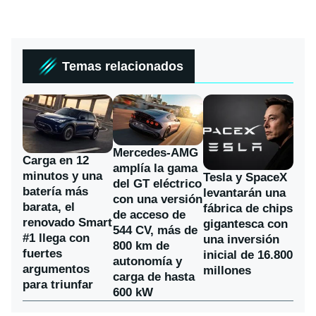
Temas relacionados
Mercedes-AMG
Carga en 12
amplía la gama
minutos y una
Tesla y SpaceX
del GT eléctrico
batería más
levantarán una
con una versión
barata, el
fábrica de chips
de acceso de
renovado Smart
gigantesca con
544 CV, más de
#1 llega con
una inversión
800 km de
fuertes
inicial de 16.800
autonomía y
argumentos
millones
carga de hasta
para triunfar
600 kW