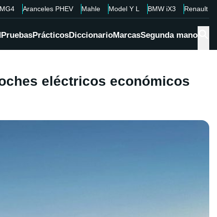
MG4
Aranceles PHEV
Mahle
Model Y L
BMW iX3
Renault 4
d
Pruebas
Prácticos
Diccionario
Marcas
Segunda mano
coches eléctricos económicos