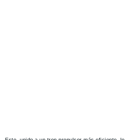
Esto, unido a un tren propulsor más eficiente, le