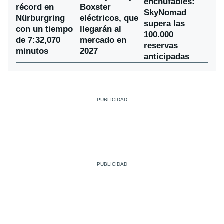
enchufables:
récord en
Boxster
SkyNomad
Nürburgring
eléctricos, que
supera las
con un tiempo
llegarán al
100.000
de 7:32,070
mercado en
reservas
minutos
2027
anticipadas