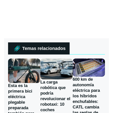
Temas relacionados
600 km de
La carga
autonomía
Esta es la
robótica que
eléctrica para
primera bici
podría
los híbridos
eléctrica
revolucionar el
enchufables:
plegable
robotaxi: 10
CATL cambia
preparada
coches
las reglas de