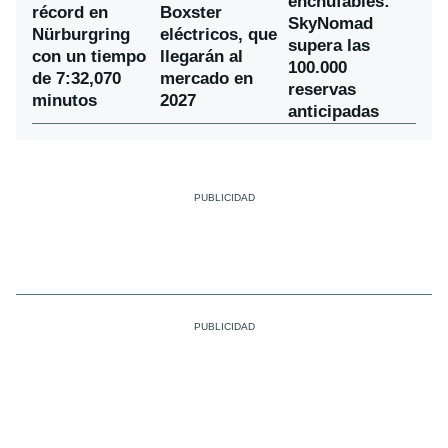
enchufables:
récord en
Boxster
SkyNomad
Nürburgring
eléctricos, que
supera las
con un tiempo
llegarán al
100.000
de 7:32,070
mercado en
reservas
minutos
2027
anticipadas