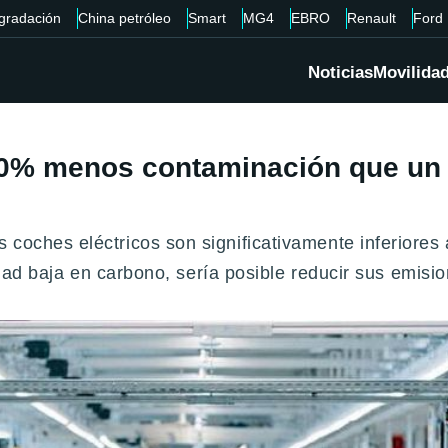
gradación
China petróleo
Smart
MG4
EBRO
Renault
Ford
Noticias
Movilida
70% menos contaminación que un 
 coches eléctricos son significativamente inferiores
icidad baja en carbono, sería posible reducir sus em