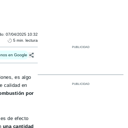
do
:
07/04/2025 10:32
5
min. lectura
enos en Google
iones, es algo
e calidad en
ombustión por
ses de efecto
an
una cantidad