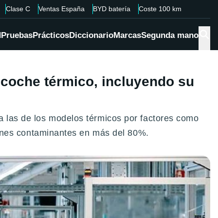
Clase C
Ventas España
BYD batería
Coste 100 km
d
Pruebas
Prácticos
Diccionario
Marcas
Segunda mano
coche térmico, incluyendo su
 a las de los modelos térmicos por factores como
isiones contaminantes en más del 80%.