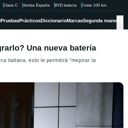
Clase C
Ventas España
BYD batería
Coste 100 km
d
Pruebas
Prácticos
Diccionario
Marcas
Segunda mano
grarlo? Una nueva batería
italiana, esto le permitirá "mejorar la