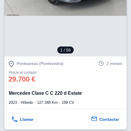
lización
ecisa e
n mediante
spositivos,
contenido
os, medición
 y contenido,
1
/ 56
 de audiencia
e servicios.
Ponteareas (Pontevedra)
2 meses
 1199 socios
Precio al contado
29.700 €
Mercedes Clase C C 220 d Estate
2023
Híbrido
127.348 Km
199 CV
Llamar
Contactar