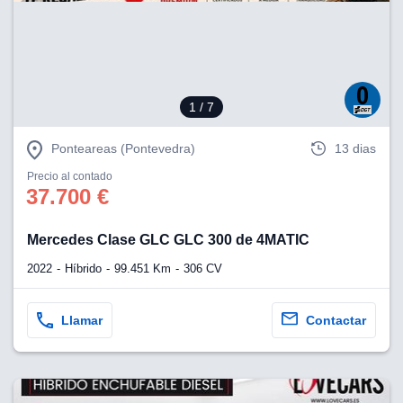
eb, pero no se
okies para
omportamiento
ar publicidad
ersonalizado,
drás
1
/ 7
licidad
rsonalizada.
zar la
Ponteareas (Pontevedra)
13 dias
e cookies y
stro sitio
Precio al contado
37.700 €
 de este
do el botón
Mercedes Clase GLC GLC 300 de 4MATIC
ntimiento,
2022
Híbrido
99.451 Km
306 CV
estros socios
ies,
es únicos o
Llamar
Contactar
imilares para
cceder y
os personales
a en este
s direcciones