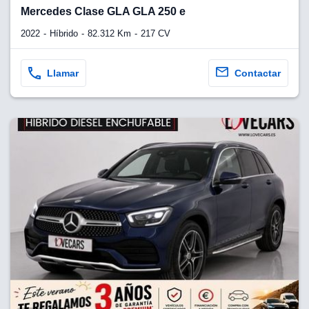
lquier
Mercedes Clase GLA GLA 250 e
to pulsando
2022
Híbrido
82.312 Km
217 CV
n de cookies
disponible en
Llamar
Contactar
stra página
VAMENTE,
ecnologías
 cookies
o aceptar la
e cookies,
er a nuestro
ectricos.com.
 te
e que solo se
okies que
ias para
 navegación