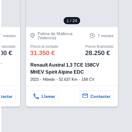
1
/ 24
Palma de Mallorca
7 meses
7 meses
(Valencia)
financiado
Precio al contado
Precio financiado
00 €
31.350 €
28.250 €
V
Renault Austral 1.3 TCE 158CV
MHEV Spirit Alpine EDC
2023
Híbrido
52.637 Km
158 CV
tactar
Llamar
Contactar