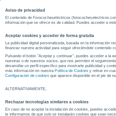
Aviso de privacidad
El contenido de Forococheseléctricos (forococheselectricos.com
información que se ofrece es de calidad. Puedes acceder a este
Inicio
Coches eléctricos de segunda mano
Renault
Austra
Aceptar cookies y acceder de forma gratuita
4
Renault Austral de segun
La publicidad digital personalizada, basada en la información r
financiar nuestra actividad para seguir ofreciéndote contenido c
Pulsando el botón "Aceptar y continuar", puedes acceder a la w
nuestras o de nuestros socios, que nos permiten el seguimiento
Guardar búsqueda
desarrollar un perfil específico para mostrarte publicidad y co
más información en nuestra
Política de Cookies
y retirar en cu
Configuración de cookies
que aparece disponible en el pie de n
Marca
Renault
ALTERNATIVAMENTE,
Modelo
Rechazar tecnologías similares a cookies
En caso de no aceptar la instalación de cookies, puedes accede
Austral
te informamos de que solo se instalarán cookies que sean necesa