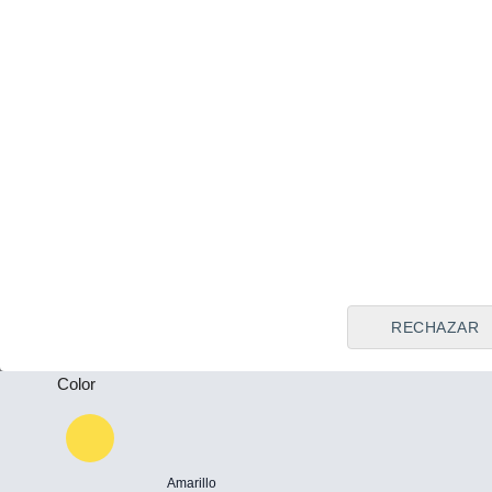
Tipo de vendedor
Todos
Plazas
-
Puertas
-
RECHAZAR
Color
Amarillo