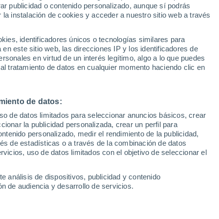
rar publicidad o contenido personalizado, aunque sí podrás
 la instalación de cookies y acceder a nuestro sitio web a través
1
/ 17
1
/ 24
es, identificadores únicos o tecnologías similares para
n este sitio web, las direcciones IP y los identificadores de
Palma de Mallorca
22 dias
rsonales en virtud de un interés legítimo, algo a lo que puedes
(Valencia)
 al tratamiento de datos en cualquier momento haciendo clic en
Precio al contado
Precio 
30.400 €
27.3
miento de datos:
l Mild Hybrid 103kW
Renault Austral 1.3 TCE 158C
uso de datos limitados para seleccionar anuncios básicos, crear
Techno
MHEV Spirit Alpine EDC
ccionar la publicidad personalizada, crear un perfil para
.043 Km
140 CV
2023
Híbrido
68.650 Km
158 CV
ontenido personalizado, medir el rendimiento de la publicidad,
vés de estadísticas o a través de la combinación de datos
rvicios, uso de datos limitados con el objetivo de seleccionar el
Contactar
Llamar
Con
e análisis de dispositivos, publicidad y contenido
n de audiencia y desarrollo de servicios.