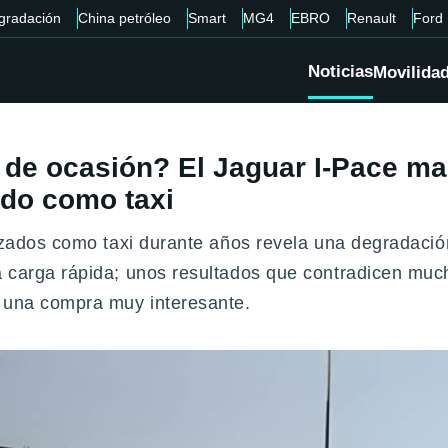
gradación
China petróleo
Smart
MG4
EBRO
Renault
Ford
Noticias
Movilida
 de ocasión? El Jaguar I-Pace ma
ndo como taxi
lizados como taxi durante años revela una degradaci
a carga rápida; unos resultados que contradicen muc
n una compra muy interesante.