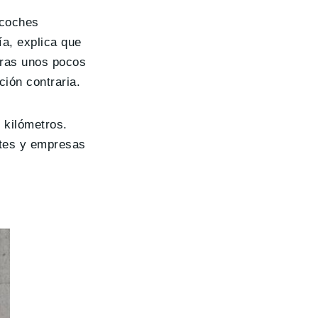
 coches
ía, explica que
tras unos pocos
ión contraria.
 kilómetros.
ntes y empresas