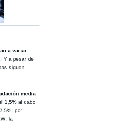
an a variar
a
. Y a pesar de
nas siguen
.
radación media
el 1,5%
al cabo
 2,5%; por
kW, la