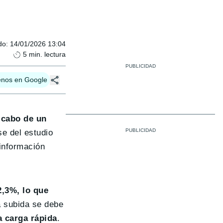
do
:
14/01/2026 13:04
5
min. lectura
enos en Google
 cabo de un
e del estudio
información
2,3%, lo que
a subida se debe
 carga rápida
.