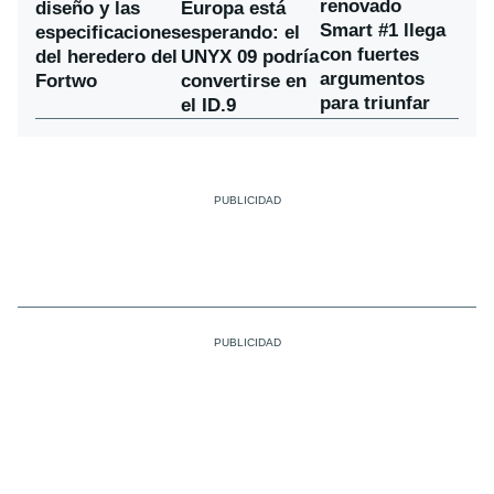
renovado
diseño y las
Europa está
Smart #1 llega
especificaciones
esperando: el
con fuertes
del heredero del
UNYX 09 podría
argumentos
Fortwo
convertirse en
para triunfar
el ID.9