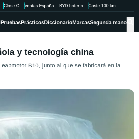
Clase C
Ventas España
BYD batería
Coste 100 km
d
Pruebas
Prácticos
Diccionario
Marcas
Segunda mano
ñola y tecnología china
eapmotor B10, junto al que se fabricará en la