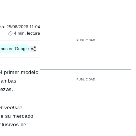
do
:
25/06/2026 11:04
4
min. lectura
enos en Google
el primer modelo
e ambas
lezas.
nt venture
 de su mercado
clusivos de