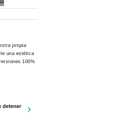
stra propia
le una estética
e versiones 100%
e detener