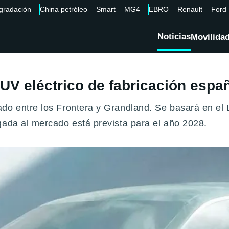
gradación
China petróleo
Smart
MG4
EBRO
Renault
Ford
Noticias
Movilida
SUV eléctrico de fabricación espa
do entre los Frontera y Grandland. Se basará en el L
gada al mercado está prevista para el año 2028.