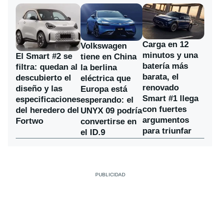
Carga en 12
Volkswagen
minutos y una
El Smart #2 se
tiene en China
batería más
filtra: quedan al
la berlina
barata, el
descubierto el
eléctrica que
renovado
diseño y las
Europa está
Smart #1 llega
especificaciones
esperando: el
con fuertes
del heredero del
UNYX 09 podría
argumentos
Fortwo
convertirse en
para triunfar
el ID.9