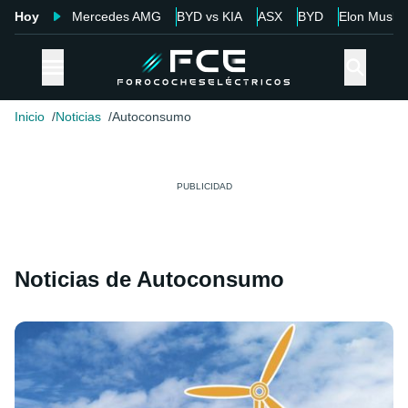
Hoy
Mercedes AMG
BYD vs KIA
ASX
BYD
Elon Musk
Inicio
Noticias
Autoconsumo
Noticias de Autoconsumo