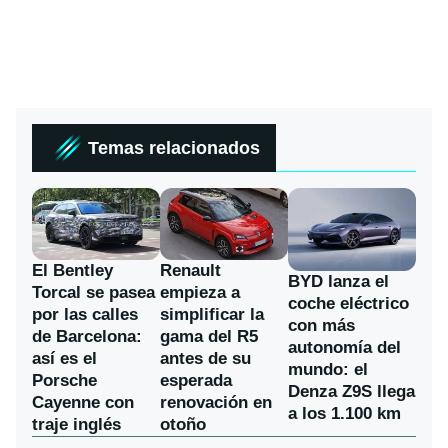
Temas relacionados
El Bentley
Renault
BYD lanza el
Torcal se pasea
empieza a
coche eléctrico
por las calles
simplificar la
con más
de Barcelona:
gama del R5
autonomía del
así es el
antes de su
mundo: el
Porsche
esperada
Denza Z9S llega
Cayenne con
renovación en
a los 1.100 km
traje inglés
otoño