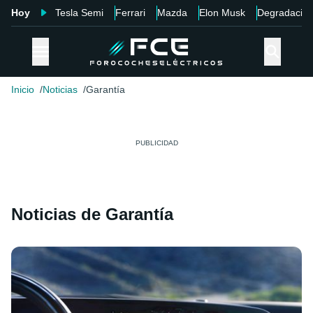
Hoy
Tesla Semi
Ferrari
Mazda
Elon Musk
Degradació
Inicio
Noticias
Garantía
Noticias de Garantía