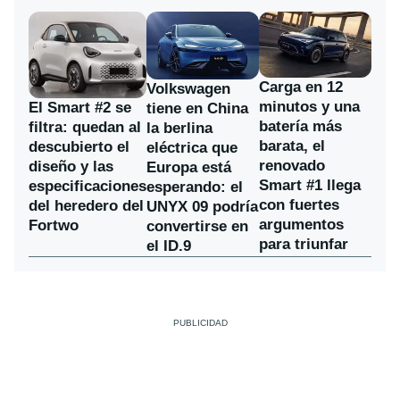
Carga en 12
Volkswagen
minutos y una
El Smart #2 se
tiene en China
batería más
filtra: quedan al
la berlina
barata, el
descubierto el
eléctrica que
renovado
diseño y las
Europa está
Smart #1 llega
especificaciones
esperando: el
con fuertes
del heredero del
UNYX 09 podría
argumentos
Fortwo
convertirse en
para triunfar
el ID.9