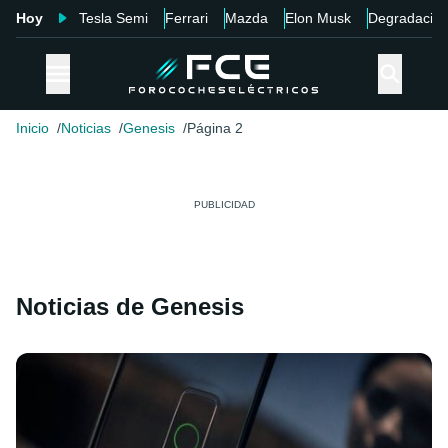
Hoy
Tesla Semi
Ferrari
Mazda
Elon Musk
Degradació
Inicio
Noticias
Genesis
Página 2
Noticias de Genesis