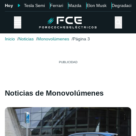
Hoy
Tesla Semi
Ferrari
Mazda
Elon Musk
Degradació
Inicio
Noticias
Monovolúmenes
Página 3
Noticias de Monovolúmenes