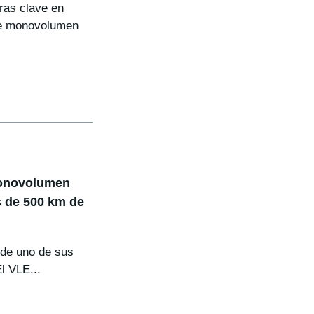
ras clave en
te monovolumen
monovolumen
s de 500 km de
 de uno de sus
l VLE...