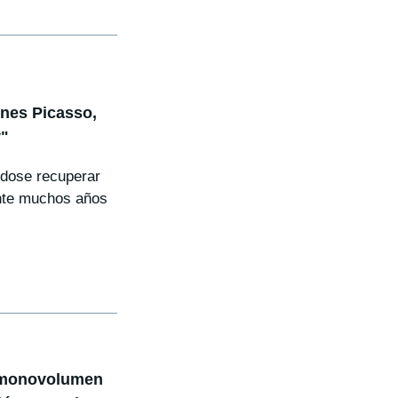
nes Picasso,
y"
ndose recuperar
ante muchos años
l monovolumen