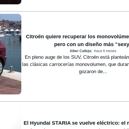
Citroën quiere recuperar los monovolúme
pero con un diseño más "sex
Alber Callejo
Hace 6 meses
En pleno auge de los SUV, Citroën está planteá
las clásicas carrocerías monovolumen, que dur
gozaron de...
El Hyundai STARIA se vuelve eléctrico: e