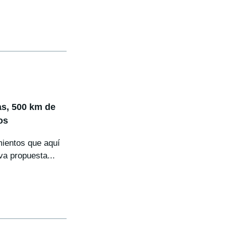
as, 500 km de
os
mientos que aquí
va propuesta...