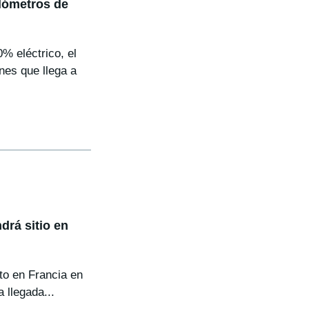
ilómetros de
% eléctrico, el
es que llega a
drá sitio en
to en Francia en
 llegada...