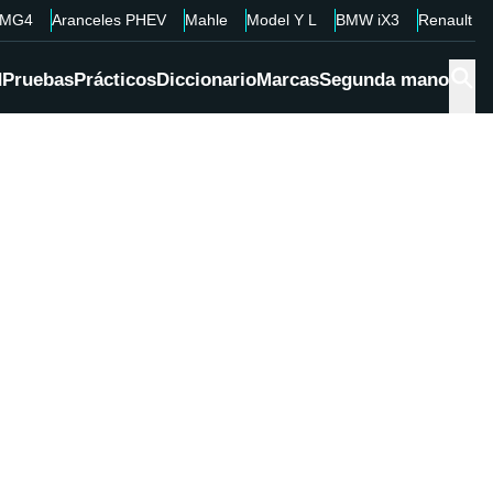
MG4
Aranceles PHEV
Mahle
Model Y L
BMW iX3
Renault 4
d
Pruebas
Prácticos
Diccionario
Marcas
Segunda mano