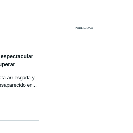
 espectacular
uperar
ta arriesgada y
saparecido en...