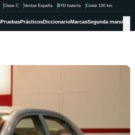
Clase C
Ventas España
BYD batería
Coste 100 km
d
Pruebas
Prácticos
Diccionario
Marcas
Segunda mano