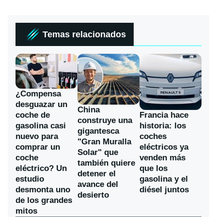
Temas relacionados
¿Compensa
desguazar un
China
coche de
Francia hace
construye una
gasolina casi
historia: los
gigantesca
nuevo para
coches
"Gran Muralla
comprar un
eléctricos ya
Solar" que
coche
venden más
también quiere
eléctrico? Un
que los
detener el
estudio
gasolina y el
avance del
desmonta uno
diésel juntos
desierto
de los grandes
mitos