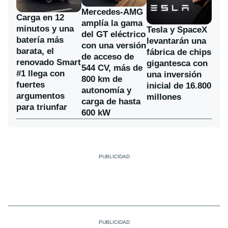
Mercedes-AMG
Carga en 12
amplía la gama
minutos y una
Tesla y SpaceX
del GT eléctrico
batería más
levantarán una
con una versión
barata, el
fábrica de chips
de acceso de
renovado Smart
gigantesca con
544 CV, más de
#1 llega con
una inversión
800 km de
fuertes
inicial de 16.800
autonomía y
argumentos
millones
carga de hasta
para triunfar
600 kW