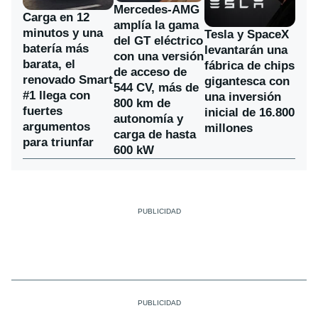
Mercedes-AMG
Carga en 12
amplía la gama
minutos y una
Tesla y SpaceX
del GT eléctrico
batería más
levantarán una
con una versión
barata, el
fábrica de chips
de acceso de
renovado Smart
gigantesca con
544 CV, más de
#1 llega con
una inversión
800 km de
fuertes
inicial de 16.800
autonomía y
argumentos
millones
carga de hasta
para triunfar
600 kW