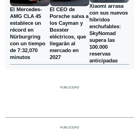
Xiaomi arrasa
El Mercedes-
El CEO de
con sus nuevos
AMG CLA 45
Porsche salva a
híbridos
establece un
los Cayman y
enchufables:
récord en
Boxster
SkyNomad
Nürburgring
eléctricos, que
supera las
con un tiempo
llegarán al
100.000
de 7:32,070
mercado en
reservas
minutos
2027
anticipadas