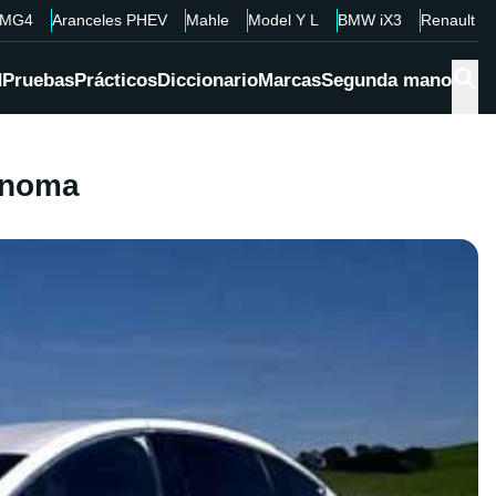
MG4
Aranceles PHEV
Mahle
Model Y L
BMW iX3
Renault 4
d
Pruebas
Prácticos
Diccionario
Marcas
Segunda mano
tónoma