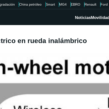
gradación
China petróleo
Smart
MG4
EBRO
Renault
Ford
Noticias
Movilida
ctrico en rueda inalámbrico