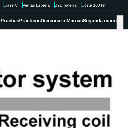
Clase C
Ventas España
BYD batería
Coste 100 km
d
Pruebas
Prácticos
Diccionario
Marcas
Segunda mano