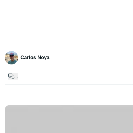
Carlos Noya
...