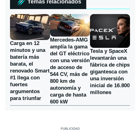
Temas relacionados
Mercedes-AMG
Carga en 12
amplía la gama
minutos y una
Tesla y SpaceX
del GT eléctrico
batería más
levantarán una
con una versión
barata, el
fábrica de chips
de acceso de
renovado Smart
gigantesca con
544 CV, más de
#1 llega con
una inversión
800 km de
fuertes
inicial de 16.800
autonomía y
argumentos
millones
carga de hasta
para triunfar
600 kW