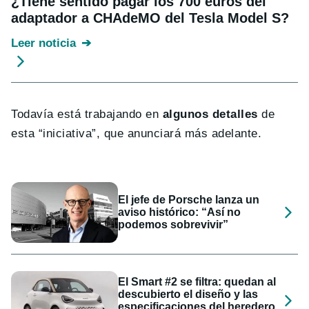
¿Tiene sentido pagar los 700 euros del
adaptador a CHAdeMO del Tesla Model S?
Leer noticia
Todavía está trabajando en
algunos detalles
de
esta “iniciativa”, que anunciará más adelante.
El jefe de Porsche lanza un
aviso histórico: “Así no
podemos sobrevivir”
El Smart #2 se filtra: quedan al
descubierto el diseño y las
especificaciones del heredero