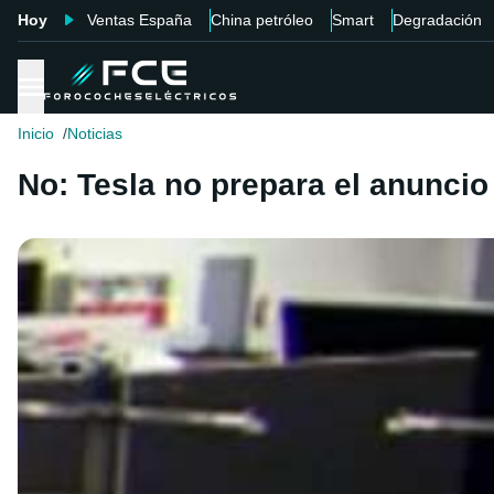
Hoy
Ventas España
China petróleo
Smart
Degradación
Inicio
Noticias
No: Tesla no prepara el anunci