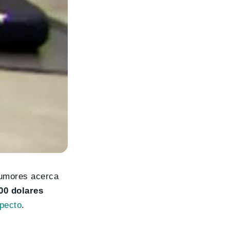
 rumores acerca
00 dolares
specto
.