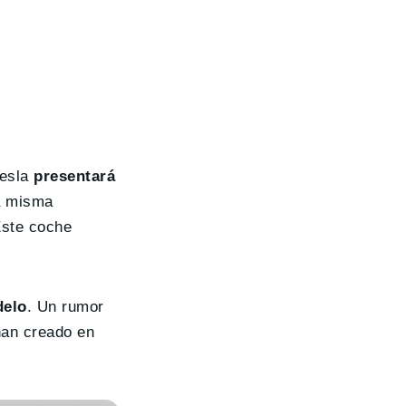
Tesla
presentará
a misma
Este coche
delo
. Un rumor
han creado en