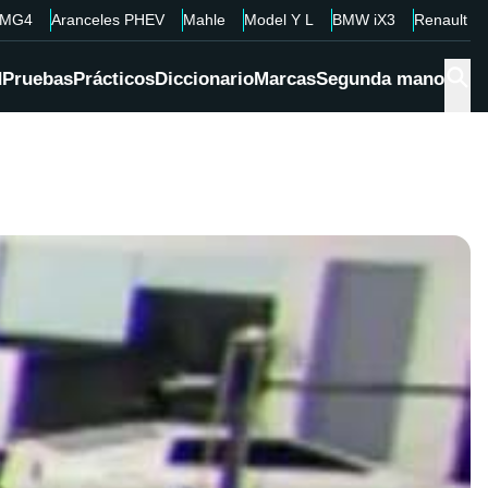
MG4
Aranceles PHEV
Mahle
Model Y L
BMW iX3
Renault 4
d
Pruebas
Prácticos
Diccionario
Marcas
Segunda mano