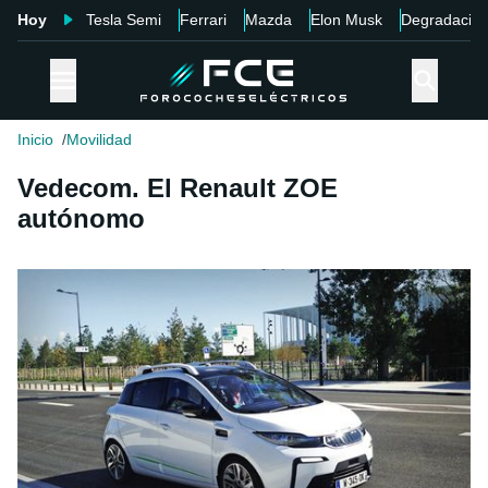
Hoy
Tesla Semi
Ferrari
Mazda
Elon Musk
Degradació
Inicio
Movilidad
Vedecom. El Renault ZOE
autónomo