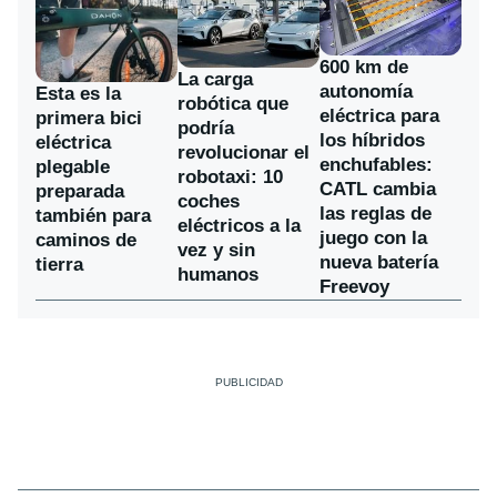
600 km de
La carga
autonomía
Esta es la
robótica que
eléctrica para
primera bici
podría
los híbridos
eléctrica
revolucionar el
enchufables:
plegable
robotaxi: 10
CATL cambia
preparada
coches
las reglas de
también para
eléctricos a la
juego con la
caminos de
vez y sin
nueva batería
tierra
humanos
Freevoy