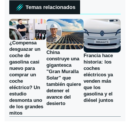
Temas relacionados
¿Compensa
desguazar un
China
coche de
Francia hace
construye una
gasolina casi
historia: los
gigantesca
nuevo para
coches
"Gran Muralla
comprar un
eléctricos ya
Solar" que
coche
venden más
también quiere
eléctrico? Un
que los
detener el
estudio
gasolina y el
avance del
desmonta uno
diésel juntos
desierto
de los grandes
mitos