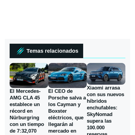
Temas relacionados
Xiaomi arrasa
El Mercedes-
El CEO de
con sus nuevos
AMG CLA 45
Porsche salva a
híbridos
establece un
los Cayman y
enchufables:
récord en
Boxster
SkyNomad
Nürburgring
eléctricos, que
supera las
con un tiempo
llegarán al
100.000
de 7:32,070
mercado en
reservas