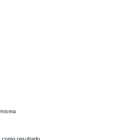
 misma
á como resultado