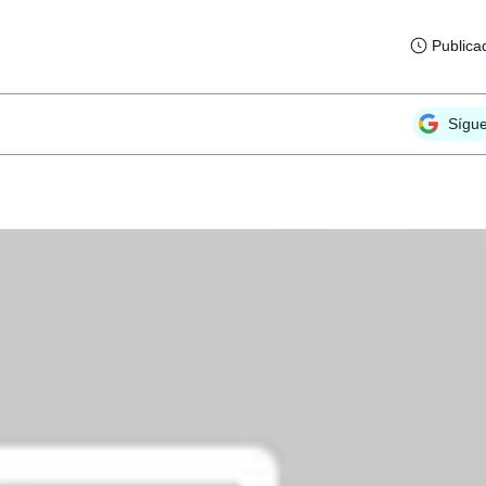
Publica
Sígu