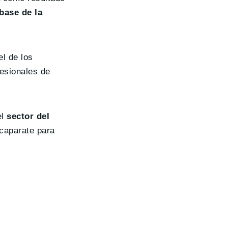
 base de la
l de los
fesionales de
el
sector del
scaparate para