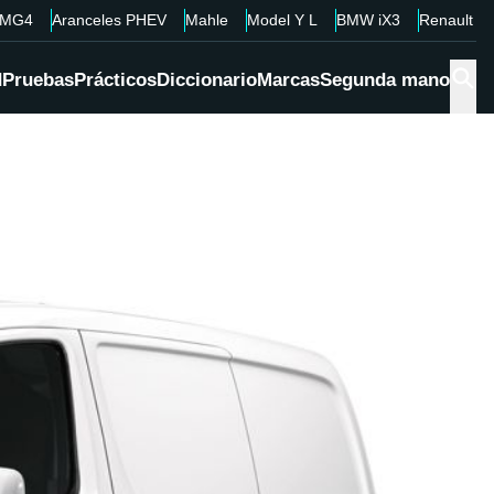
MG4
Aranceles PHEV
Mahle
Model Y L
BMW iX3
Renault 4
d
Pruebas
Prácticos
Diccionario
Marcas
Segunda mano