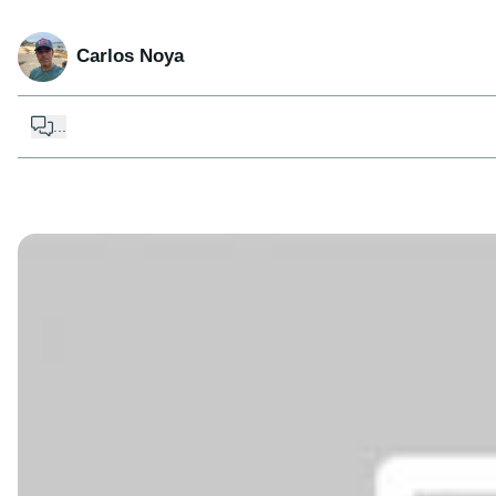
Carlos Noya
...