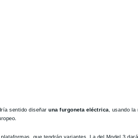
ría sentido diseñar
una furgoneta eléctrica
, usando la
uropeo.
 plataformas, que tendrán variantes. La del Model 3 dar