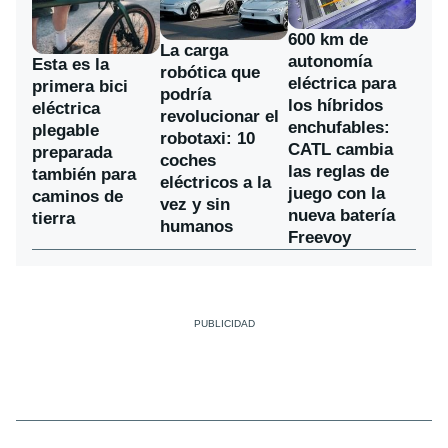
600 km de
La carga
autonomía
Esta es la
robótica que
eléctrica para
primera bici
podría
los híbridos
eléctrica
revolucionar el
enchufables:
plegable
robotaxi: 10
CATL cambia
preparada
coches
las reglas de
también para
eléctricos a la
juego con la
caminos de
vez y sin
nueva batería
tierra
humanos
Freevoy