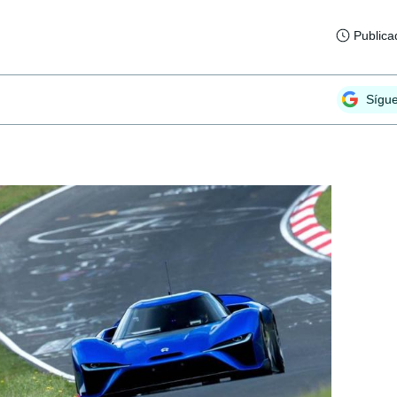
Publica
Sígu