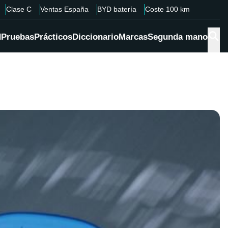
Clase C
Ventas España
BYD batería
Coste 100 km
d
Pruebas
Prácticos
Diccionario
Marcas
Segunda mano