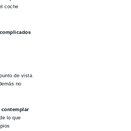
el coche
 complicados
punto de vista
además no
e
contemplar
de lo que
opios