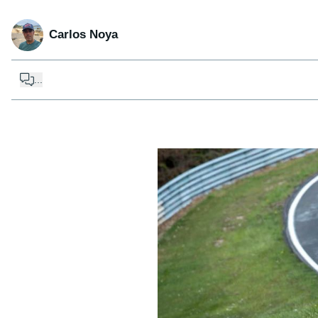
Carlos Noya
...