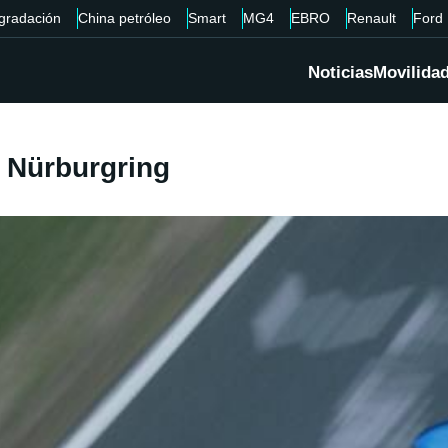
gradación
China petróleo
Smart
MG4
EBRO
Renault
Ford
Noticias
Movilida
n Nürburgring