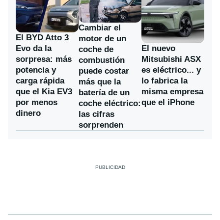
Cambiar el
El BYD Atto 3
motor de un
Evo da la
El nuevo
coche de
sorpresa: más
Mitsubishi ASX
combustión
potencia y
es eléctrico... y
puede costar
carga rápida
lo fabrica la
más que la
que el Kia EV3
misma empresa
batería de un
por menos
que el iPhone
coche eléctrico:
dinero
las cifras
sorprenden