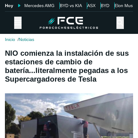
Hoy
Mercedes AMG
BYD vs KIA
ASX
BYD
Elon Musk
Inicio
Noticias
NIO comienza la instalación de sus
estaciones de cambio de
batería...literalmente pegadas a los
Supercargadores de Tesla