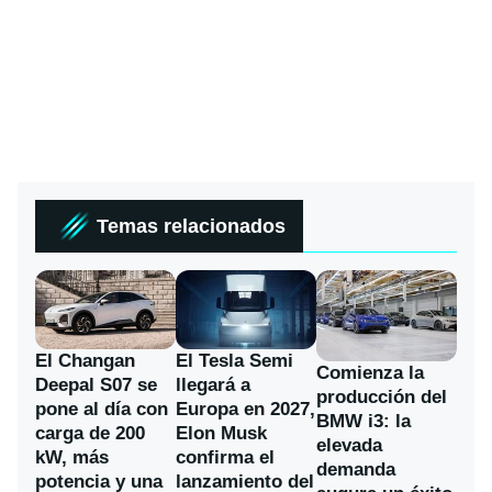
Temas relacionados
El Changan
El Tesla Semi
Comienza la
Deepal S07 se
llegará a
producción del
pone al día con
Europa en 2027,
BMW i3: la
carga de 200
Elon Musk
elevada
kW, más
confirma el
demanda
potencia y una
lanzamiento del