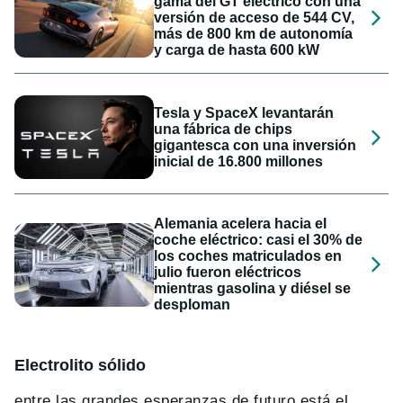
gama del GT eléctrico con una
versión de acceso de 544 CV,
más de 800 km de autonomía
y carga de hasta 600 kW
Tesla y SpaceX levantarán
una fábrica de chips
gigantesca con una inversión
inicial de 16.800 millones
Alemania acelera hacia el
coche eléctrico: casi el 30% de
los coches matriculados en
julio fueron eléctricos
mientras gasolina y diésel se
desploman
Electrolito sólido
entre las grandes esperanzas de futuro está el